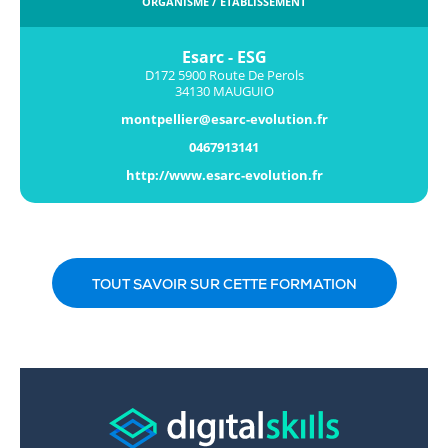
ORGANISME / ÉTABLISSEMENT
Esarc - ESG
D172 5900 Route De Perols
34130 MAUGUIO
montpellier@esarc-evolution.fr
0467913141
http://www.esarc-evolution.fr
TOUT SAVOIR SUR CETTE FORMATION