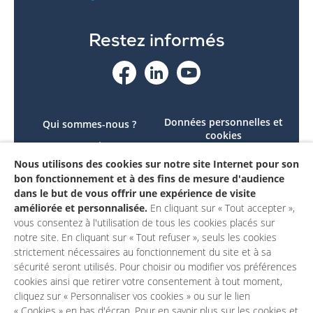
Restez informés
Données personnelles et
Qui sommes-nous ?
cookies
Le projet
Accessibilité : non
Nous utilisons des cookies sur notre site Internet pour son
Contactez-nous
conforme
bon fonctionnement et à des fins de mesure d'audience
Mon compte
Mentions légales
dans le but de vous offrir une expérience de visite
améliorée et personnalisée.
En cliquant sur « Tout accepter »,
vous consentez à l'utilisation de tous les cookies placés sur
notre site. En cliquant sur « Tout refuser », seuls les cookies
strictement nécessaires au fonctionnement du site et à sa
sécurité seront utilisés. Pour choisir ou modifier vos préférences
cookies ainsi que retirer votre consentement à tout moment,
cliquez sur « Personnaliser vos cookies » ou sur le lien
« Cookies » en bas d'écran. Pour en savoir plus sur les cookies et