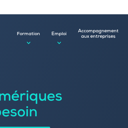
Accompagnement
Formation
Emploi
aux entreprises
d’emploi et postuler en ligne
ature spontanée
mériques
 numérique
emploi
n
besoin
 (CVthèque)