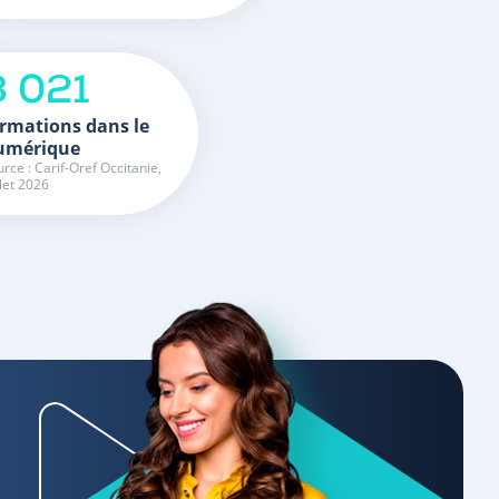
3 021
rmations dans le
umérique
rce : Carif-Oref Occitanie,
llet 2026