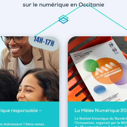
sur le numérique en Occitanie
ique responsable –
La Mêlée Numérique 2
Le festival historique du Numér
l'Innovation, organisé par la Mêl
s intéressent ? Alors venez
du 28 septembre au 2 octobre 2