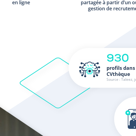
en ligne
partagée à partir d’un o
gestion de recrutem
930
profils dans
CVthèque
Source : Taleez, j