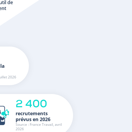
util de
ent
 la
uillet 2026
2 400
recrutements
prévus en 2026
Source : France Travail, avril
2026