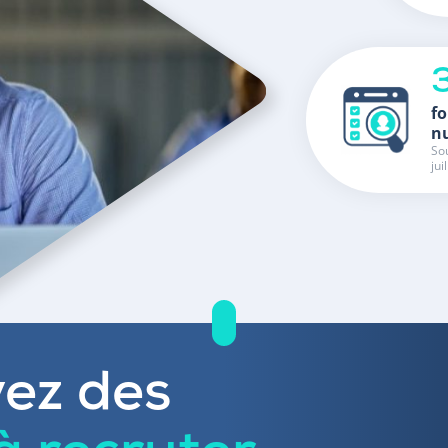
fo
n
Sou
jui
ez des