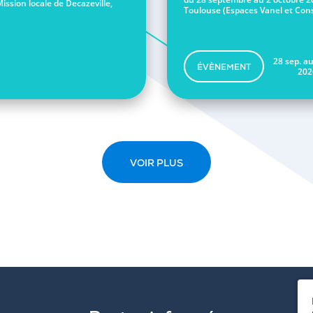
Mission locale de Decazeville,
Toulouse (Espaces Vanel et Conse
28 sep. au
ÉVÈNEMENT
202
VOIR PLUS