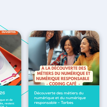
026
Découverte des métiers du
numérique et du numérique
ique et de
ée, revient
responsable – Tarbes
026, à