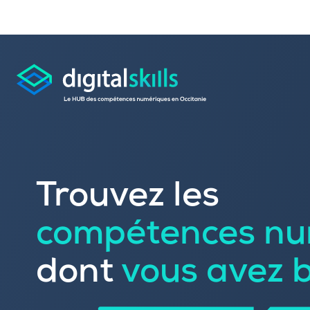
Consulter les offres 
Trouvez les
Déposer une candid
compétences nu
Rechercher une formation dans le
Publier vos offres d’
Référencer votre offre de formatio
dont
vous avez 
Trouver un candidat
Sourcer une école