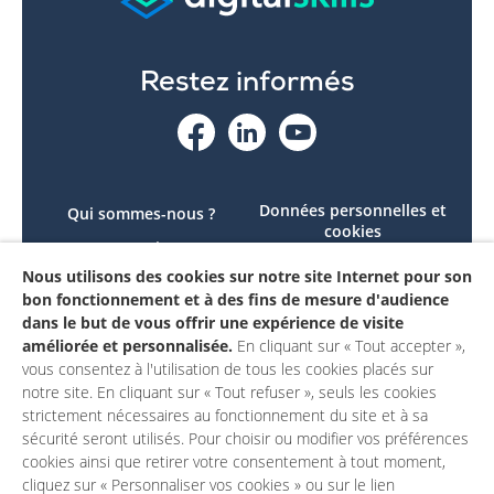
Restez informés
Données personnelles et
Qui sommes-nous ?
cookies
Le projet
Accessibilité : non
Nous utilisons des cookies sur notre site Internet pour son
Contactez-nous
conforme
bon fonctionnement et à des fins de mesure d'audience
Mon compte
Mentions légales
dans le but de vous offrir une expérience de visite
améliorée et personnalisée.
En cliquant sur « Tout accepter »,
vous consentez à l'utilisation de tous les cookies placés sur
notre site. En cliquant sur « Tout refuser », seuls les cookies
strictement nécessaires au fonctionnement du site et à sa
sécurité seront utilisés. Pour choisir ou modifier vos préférences
cookies ainsi que retirer votre consentement à tout moment,
cliquez sur « Personnaliser vos cookies » ou sur le lien