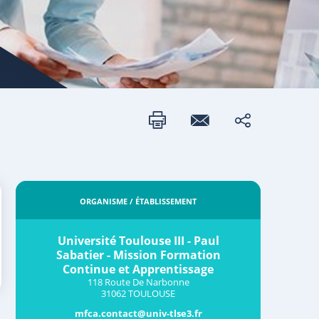
ORGANISME / ÉTABLISSEMENT
Université Toulouse III - Paul
Sabatier - Mission Formation
Continue et Apprentissage
118 Route De Narbonne
31062 TOULOUSE
mfca.contact@univ-tlse3.fr