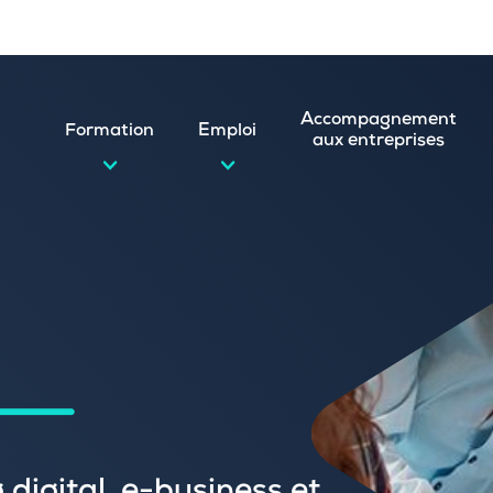
Accompagnement
Formation
Emploi
aux entreprises
d’emploi et postuler en ligne
ature spontanée
 numérique
emploi
n
 (CVthèque)