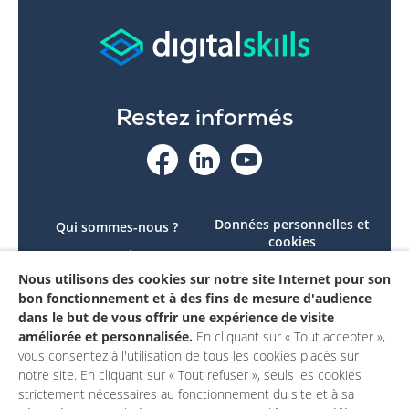
Restez informés
Données personnelles et
Qui sommes-nous ?
cookies
Le projet
Accessibilité : non
Nous utilisons des cookies sur notre site Internet pour son
Contactez-nous
conforme
bon fonctionnement et à des fins de mesure d'audience
Mon compte
Mentions légales
dans le but de vous offrir une expérience de visite
améliorée et personnalisée.
En cliquant sur « Tout accepter »,
vous consentez à l'utilisation de tous les cookies placés sur
notre site. En cliquant sur « Tout refuser », seuls les cookies
strictement nécessaires au fonctionnement du site et à sa