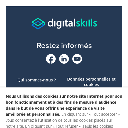
Restez informés
Données personnelles et
Qui sommes-nous ?
cookies
Le projet
Accessibilité : non
Nous utilisons des cookies sur notre site Internet pour son
Contactez-nous
conforme
bon fonctionnement et à des fins de mesure d'audience
Mon compte
Mentions légales
dans le but de vous offrir une expérience de visite
améliorée et personnalisée.
En cliquant sur « Tout accepter »,
vous consentez à l'utilisation de tous les cookies placés sur
notre site. En cliquant sur « Tout refuser », seuls les cookies