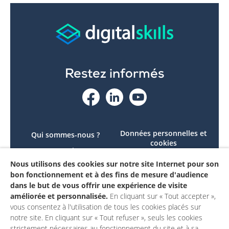
Restez informés
Données personnelles et
Qui sommes-nous ?
cookies
Le projet
Accessibilité : non
Nous utilisons des cookies sur notre site Internet pour son
Contactez-nous
conforme
bon fonctionnement et à des fins de mesure d'audience
Mon compte
Mentions légales
dans le but de vous offrir une expérience de visite
améliorée et personnalisée.
En cliquant sur « Tout accepter »,
vous consentez à l'utilisation de tous les cookies placés sur
notre site. En cliquant sur « Tout refuser », seuls les cookies
strictement nécessaires au fonctionnement du site et à sa