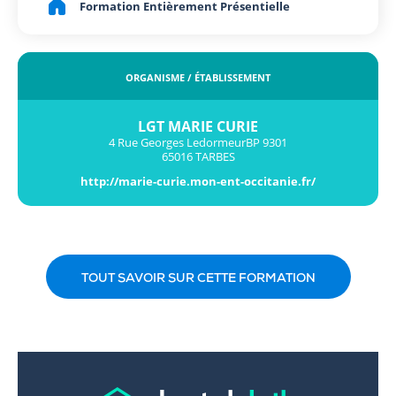
Formation Entièrement Présentielle
ORGANISME / ÉTABLISSEMENT
LGT MARIE CURIE
4 Rue Georges LedormeurBP 9301
65016 TARBES
http://marie-curie.mon-ent-occitanie.fr/
TOUT SAVOIR SUR CETTE FORMATION