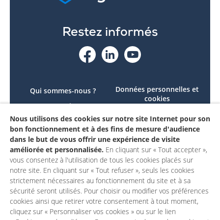
Restez informés
Données personnelles et
Qui sommes-nous ?
cookies
Le projet
Accessibilité : non
Nous utilisons des cookies sur notre site Internet pour son
Contactez-nous
conforme
bon fonctionnement et à des fins de mesure d'audience
Mon compte
Mentions légales
dans le but de vous offrir une expérience de visite
améliorée et personnalisée.
En cliquant sur « Tout accepter »,
vous consentez à l'utilisation de tous les cookies placés sur
notre site. En cliquant sur « Tout refuser », seuls les cookies
strictement nécessaires au fonctionnement du site et à sa
sécurité seront utilisés. Pour choisir ou modifier vos préférences
cookies ainsi que retirer votre consentement à tout moment,
cliquez sur « Personnaliser vos cookies » ou sur le lien