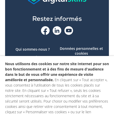
Restez informés
Données personnelles et
Qui sommes-nous ?
cookies
Le projet
Accessibilité : non
Nous utilisons des cookies sur notre site Internet pour son
Contactez-nous
conforme
bon fonctionnement et à des fins de mesure d'audience
Mon compte
Mentions légales
dans le but de vous offrir une expérience de visite
améliorée et personnalisée.
En cliquant sur « Tout accepter »,
vous consentez à l'utilisation de tous les cookies placés sur
notre site. En cliquant sur « Tout refuser », seuls les cookies
strictement nécessaires au fonctionnement du site et à sa
sécurité seront utilisés. Pour choisir ou modifier vos préférences
cookies ainsi que retirer votre consentement à tout moment,
cliquez sur « Personnaliser vos cookies » ou sur le lien