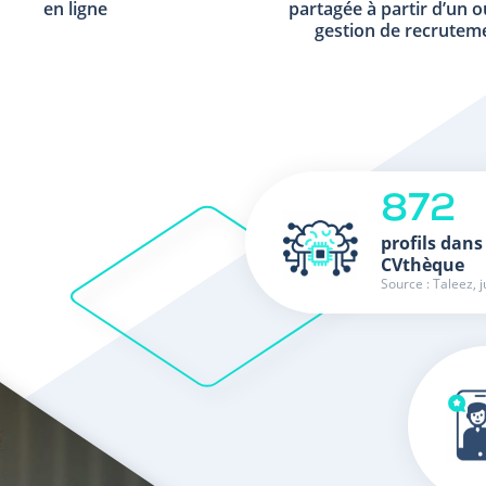
en ligne
partagée à partir d’un o
gestion de recrutem
872
profils dans
CVthèque
Source : Taleez, j