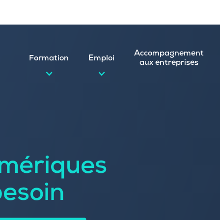
Accompagnement
Formation
Emploi
aux entreprises
d’emploi et postuler en ligne
ature spontanée
mériques
 numérique
emploi
n
besoin
 (CVthèque)