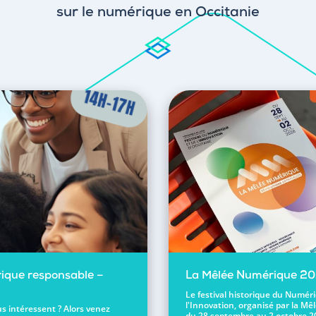
sur le numérique en Occitanie
ique responsable –
La Mêlée Numérique 2
Le festival historique du Numér
l'Innovation, organisé par la Mêl
s intéressent ? Alors venez
du 28 septembre au 2 octobre 2