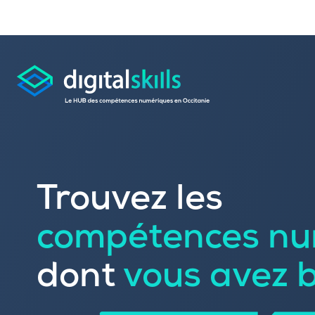
Consulter les offres 
Trouvez les
Déposer une candid
compétences nu
Rechercher une formation dans le
Publier vos offres d’
Référencer votre offre de formatio
dont
vous avez 
Trouver un candidat
Sourcer une école