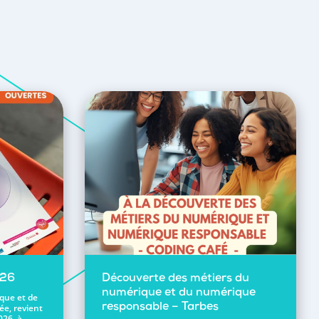
026
Découverte des métiers du
numérique et du numérique
ique et de
ée, revient
responsable – Tarbes
026, à