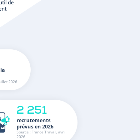
util de
ent
 la
uillet 2026
2 251
recrutements
prévus en 2026
Source : France Travail, avril
2026