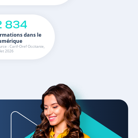
2 834
rmations dans le
umérique
rce : Carif-Oref Occitanie,
llet 2026