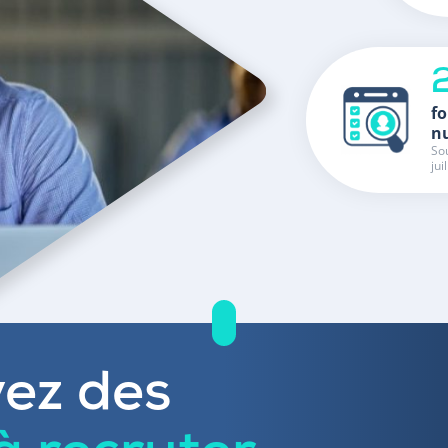
fo
n
Sou
jui
ez des