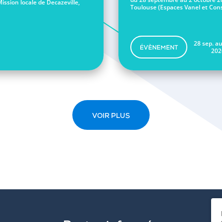
Mission locale de Decazeville,
Toulouse (Espaces Vanel et Conse
28 sep. au
ÉVÈNEMENT
202
VOIR PLUS