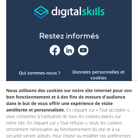
Restez informés
Données personnelles et
Qui sommes-nous ?
cookies
Le projet
Accessibilité : non
Nous utilisons des cookies sur notre site Internet pour son
Contactez-nous
conforme
bon fonctionnement et à des fins de mesure d'audience
Mon compte
Mentions légales
dans le but de vous offrir une expérience de visite
améliorée et personnalisée.
En cliquant sur « Tout accepter »,
vous consentez à l'utilisation de tous les cookies placés sur
notre site. En cliquant sur « Tout refuser », seuls les cookies
strictement nécessaires au fonctionnement du site et à sa
sécurité seront utilisés. Pour choisir ou modifier vos préférences