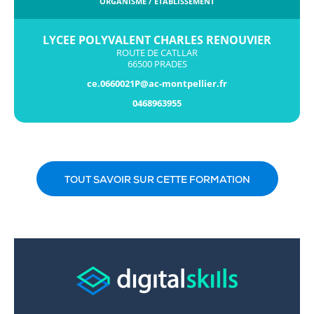
ORGANISME / ÉTABLISSEMENT
LYCEE POLYVALENT CHARLES RENOUVIER
ROUTE DE CATLLAR
66500 PRADES
ce.0660021P@ac-montpellier.fr
0468963955
TOUT SAVOIR SUR CETTE FORMATION