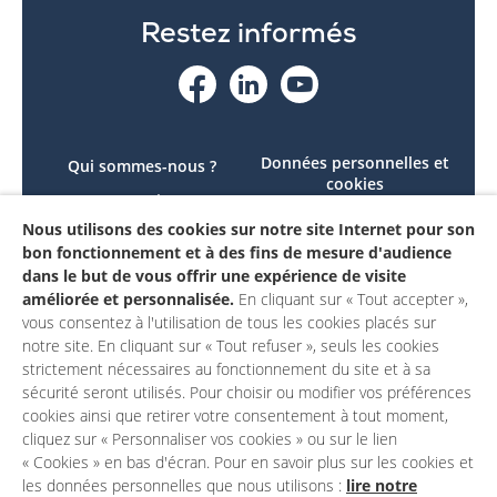
Restez informés
Données personnelles et
Qui sommes-nous ?
cookies
Le projet
Accessibilité : non
Nous utilisons des cookies sur notre site Internet pour son
Contactez-nous
conforme
bon fonctionnement et à des fins de mesure d'audience
Mon compte
Mentions légales
dans le but de vous offrir une expérience de visite
améliorée et personnalisée.
En cliquant sur « Tout accepter »,
vous consentez à l'utilisation de tous les cookies placés sur
notre site. En cliquant sur « Tout refuser », seuls les cookies
strictement nécessaires au fonctionnement du site et à sa
sécurité seront utilisés. Pour choisir ou modifier vos préférences
cookies ainsi que retirer votre consentement à tout moment,
cliquez sur « Personnaliser vos cookies » ou sur le lien
« Cookies » en bas d'écran. Pour en savoir plus sur les cookies et
les données personnelles que nous utilisons :
lire notre