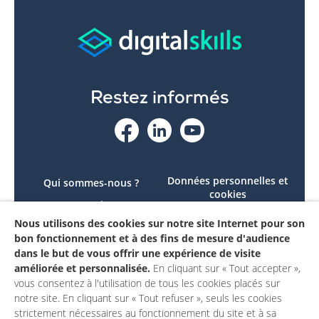
Restez informés
Données personnelles et
Qui sommes-nous ?
cookies
Le projet
Accessibilité : non
Nous utilisons des cookies sur notre site Internet pour son
Contactez-nous
conforme
bon fonctionnement et à des fins de mesure d'audience
Mon compte
Mentions légales
dans le but de vous offrir une expérience de visite
améliorée et personnalisée.
En cliquant sur « Tout accepter »,
vous consentez à l'utilisation de tous les cookies placés sur
notre site. En cliquant sur « Tout refuser », seuls les cookies
strictement nécessaires au fonctionnement du site et à sa