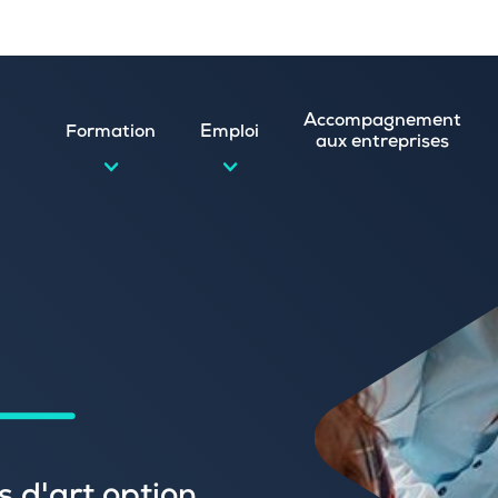
Accompagnement
Formation
Emploi
aux entreprises
d’emploi et postuler en ligne
ature spontanée
 numérique
emploi
n
 (CVthèque)