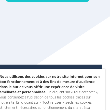
Nous utilisons des cookies sur notre site Internet pour son
Données personnelles et
bon fonctionnement et à des fins de mesure d'audience
sommes-nous ?
cookies
dans le but de vous offrir une expérience de visite
rojet
améliorée et personnalisée.
En cliquant sur « Tout accepter »,
Accessibilité : non
vous consentez à l'utilisation de tous les cookies placés sur
actez-nous
conforme
notre site. En cliquant sur « Tout refuser », seuls les cookies
 compte
Mentions légales
strictement nécessaires au fonctionnement du site et à sa