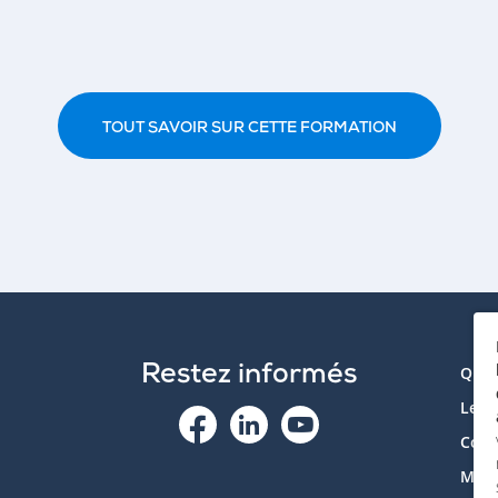
TOUT SAVOIR SUR CETTE FORMATION
Restez informés
Qui 
Le p
Cont
Mon