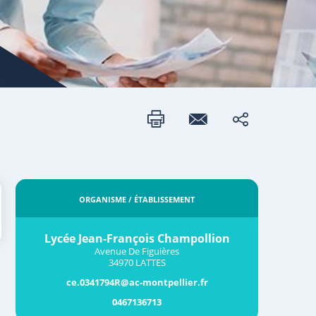
ORGANISME / ÉTABLISSEMENT
Lycée Jean-François Champollion
Avenue De Figuières
34970 LATTES
ce.0341794R@ac-montpellier.fr
0467136713