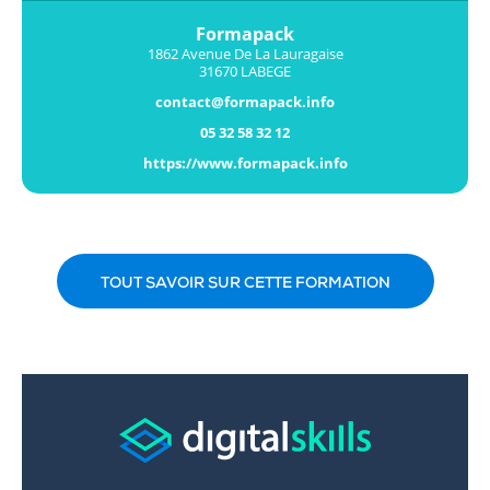
Formapack
1862 Avenue De La Lauragaise
31670 LABEGE
contact@formapack.info
05 32 58 32 12
https://www.formapack.info
TOUT SAVOIR SUR CETTE FORMATION