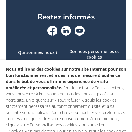
Restez informés
Données personnelles et
Qui sommes-nous ?
cookies
Le projet
Accessibilité : non
Nous utilisons des cookies sur notre site Internet pour son
Contactez-nous
conforme
bon fonctionnement et à des fins de mesure d'audience
Mon compte
Mentions légales
dans le but de vous offrir une expérience de visite
améliorée et personnalisée.
En cliquant sur « Tout accepter »,
vous consentez à l'utilisation de tous les cookies placés sur
notre site. En cliquant sur « Tout refuser », seuls les cookies
strictement nécessaires au fonctionnement du site et à sa
sécurité seront utilisés. Pour choisir ou modifier vos préférences
cookies ainsi que retirer votre consentement à tout moment,
cliquez sur « Personnaliser vos cookies » ou sur le lien
« Cookies » en bas d'écran. Pour en savoir plus sur les cookies et