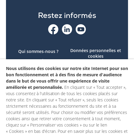
Restez informés
Données personnelles et
Qui sommes-nous ?
cookies
Le projet
Accessibilité : non
Nous utilisons des cookies sur notre site Internet pour son
Contactez-nous
conforme
bon fonctionnement et à des fins de mesure d'audience
Mon compte
Mentions légales
dans le but de vous offrir une expérience de visite
améliorée et personnalisée.
En cliquant sur « Tout accepter »,
vous consentez à l'utilisation de tous les cookies placés sur
notre site. En cliquant sur « Tout refuser », seuls les cookies
strictement nécessaires au fonctionnement du site et à sa
sécurité seront utilisés. Pour choisir ou modifier vos préférences
cookies ainsi que retirer votre consentement à tout moment,
cliquez sur « Personnaliser vos cookies » ou sur le lien
« Cookies » en bas d'écran. Pour en savoir plus sur les cookies et