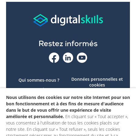
Restez informés
Données personnelles et
Qui sommes-nous ?
cookies
Le projet
Accessibilité : non
Nous utilisons des cookies sur notre site Internet pour son
Contactez-nous
conforme
bon fonctionnement et à des fins de mesure d'audience
Mon compte
Mentions légales
dans le but de vous offrir une expérience de visite
améliorée et personnalisée.
En cliquant sur « Tout accepter »,
vous consentez à l'utilisation de tous les cookies placés sur
notre site. En cliquant sur « Tout refuser », seuls les cookies
strictement nécessaires au fonctionnement du site et à sa