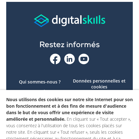
Restez informés
Données personnelles et
Qui sommes-nous ?
cookies
Le projet
Accessibilité : non
Nous utilisons des cookies sur notre site Internet pour son
Contactez-nous
conforme
bon fonctionnement et à des fins de mesure d'audience
Mon compte
Mentions légales
dans le but de vous offrir une expérience de visite
améliorée et personnalisée.
En cliquant sur « Tout accepter »,
vous consentez à l'utilisation de tous les cookies placés sur
notre site. En cliquant sur « Tout refuser », seuls les cookies
strictement nécessaires au fonctionnement du site et à sa