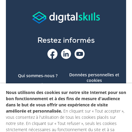
Restez informés
Données personnelles et
Qui sommes-nous ?
cookies
Le projet
Accessibilité : non
Nous utilisons des cookies sur notre site Internet pour son
Contactez-nous
conforme
bon fonctionnement et à des fins de mesure d'audience
Mon compte
Mentions légales
dans le but de vous offrir une expérience de visite
améliorée et personnalisée.
En cliquant sur « Tout accepter »,
vous consentez à l'utilisation de tous les cookies placés sur
notre site. En cliquant sur « Tout refuser », seuls les cookies
strictement nécessaires au fonctionnement du site et à sa