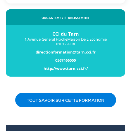
ORGANISME / ÉTABLISSEMENT
CCI du Tarn
1 Avenue Général HocheMaison De L'Economie
81012 ALBI
directionformation@tarn.cci.fr
0567466000
http://www.tarn.cci.fr/
TOUT SAVOIR SUR CETTE FORMATION