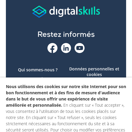
Restez informés
Données personnelles et
Qui sommes-nous ?
cookies
Le projet
Accessibilité : non
Nous utilisons des cookies sur notre site Internet pour son
Contactez-nous
conforme
bon fonctionnement et à des fins de mesure d'audience
Mon compte
Mentions légales
dans le but de vous offrir une expérience de visite
améliorée et personnalisée.
En cliquant sur « Tout accepter »,
vous consentez à l'utilisation de tous les cookies placés sur
notre site. En cliquant sur « Tout refuser », seuls les cookies
strictement nécessaires au fonctionnement du site et à sa
sécurité seront utilisés. Pour choisir ou modifier vos préférences