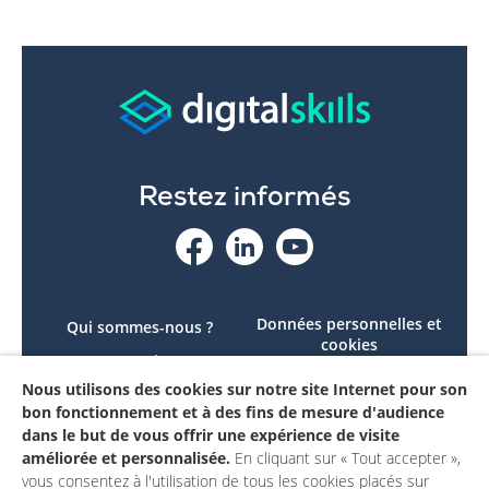
Restez informés
Données personnelles et
Qui sommes-nous ?
cookies
Le projet
Accessibilité : non
Nous utilisons des cookies sur notre site Internet pour son
Contactez-nous
conforme
bon fonctionnement et à des fins de mesure d'audience
Mon compte
Mentions légales
dans le but de vous offrir une expérience de visite
améliorée et personnalisée.
En cliquant sur « Tout accepter »,
vous consentez à l'utilisation de tous les cookies placés sur