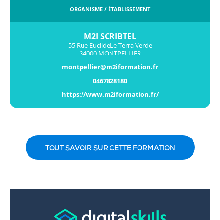
ORGANISME / ÉTABLISSEMENT
M2I SCRIBTEL
55 Rue EuclideLe Terra Verde
34000 MONTPELLIER
montpellier@m2iformation.fr
0467828180
https://www.m2iformation.fr/
TOUT SAVOIR SUR CETTE FORMATION