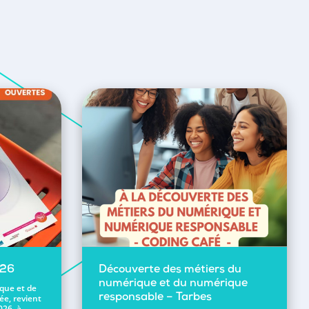
026
Découverte des métiers du
numérique et du numérique
ique et de
ée, revient
responsable – Tarbes
026, à