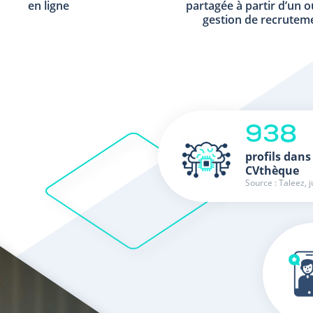
en ligne
partagée à partir d’un o
gestion de recrutem
938
profils dans
CVthèque
Source : Taleez, j