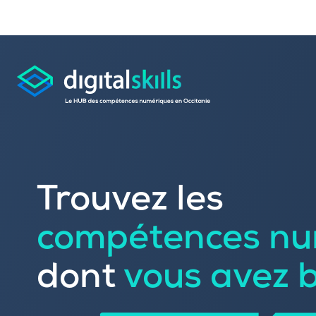
Consulter les offres 
Trouvez les
Déposer une candid
compétences nu
Rechercher une formation dans le
Publier vos offres d’
Référencer votre offre de formatio
dont
vous avez 
Trouver un candidat
Sourcer une école