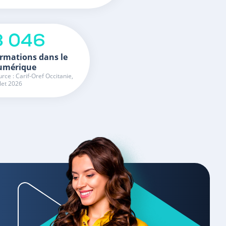
3 046
rmations dans le
umérique
rce : Carif-Oref Occitanie,
llet 2026