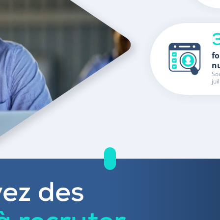
fo
n
Sou
jui
ez des