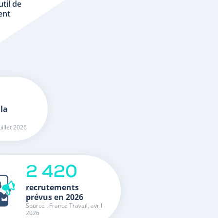
util de
ent
 la
uillet 2026
2 420
recrutements
prévus en 2026
Source : France Travail, avril
2026