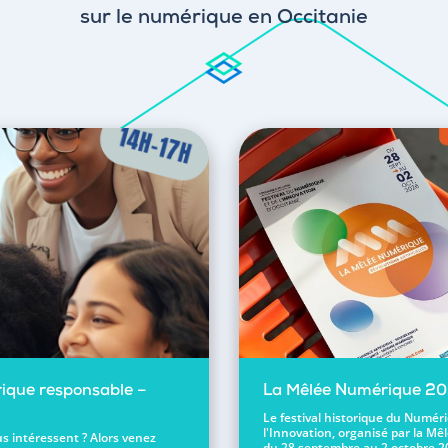
sur le numérique en Occitanie
ique responsable –
La Mêlée Numérique 2
Le festival historique du Numér
l'Innovation, organisé par la Mêl
s intéressent ? Alors venez
du 28 septembre au 2 octobre 2