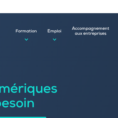
Accompagnement
Formation
Emploi
aux entreprises
d’emploi et postuler en ligne
ature spontanée
mériques
 numérique
emploi
n
besoin
 (CVthèque)