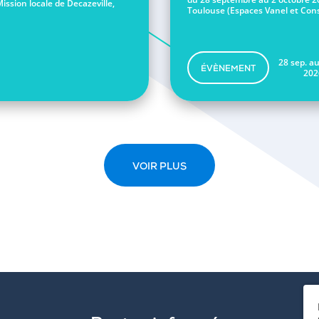
Mission locale de Decazeville,
Toulouse (Espaces Vanel et Conse
28 sep. au
ÉVÈNEMENT
202
VOIR PLUS